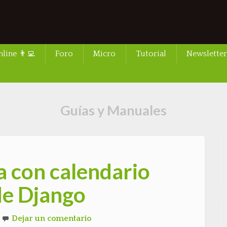
line 👨‍💻
Foro
Micro
Tutorial
Newsletter
Guías y Manuales
 con calendario
de Django
Dejar un comentario