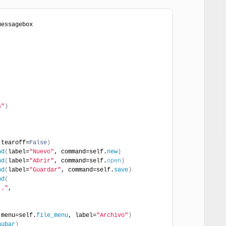
messagebox
s"
)
(
tearoff=
False
)
nd
(
label=
"Nuevo"
, command=self.
new
)
nd
(
label=
"Abrir"
, command=self.
open
)
nd
(
label=
"Guardar"
, command=self.
save
)
nd
(
.."
,
(
menu=self.
file_menu
, label=
"Archivo"
)
nubar
)