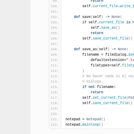
return
        self.
current_file
.
write_
def
 save
(
self
)
 -> 
None
:
if
 self.
current_file
is
            self.
save_as
(
)
return
        self.
save_current_file
(
)
def
 save_as
(
self
)
 -> 
None
:
        filename = filedialog.
as
            defaultextension=
".t
            filetypes=self.
filet
)
# No hacer nada si el us
# diálogo.
if
not
 filename:
return
        self.
set_current_file
(
Pa
        self.
save_current_file
(
)
notepad = 
Notepad
(
)
notepad.
mainloop
(
)