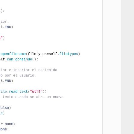
(
)
:
rior.
tk.
END
)
s"
)
kopenfilename
(
filetypes=self.
filetypes
)
elf.
can_continue
(
)
:
rior e insertar el contenido
do por el usuario.
tk.
END
)
file
.
read_text
(
"utf8"
)
)
l texto cuando se abre un nuevo
False
)
le
)
-> 
None
:
None
: