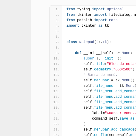
from
 typing 
import
Optional
from
 tkinter 
import
 filedialog, 
from
 pathlib 
import
Path
import
 tkinter 
as
 tk
class
Notepad
(
tk.
Tk
)
:
def
 __init__
(
self
)
 -> 
None
:
super
(
)
.
__init__
(
)
        self.
title
(
"Bloc de nota
        self.
geometry
(
"800x500"
)
# Barra de menú.
        self.
menubar
 = tk.
Menu
(
)
        self.
file_menu
 = tk.
Menu
        self.
file_menu
.
add_comma
        self.
file_menu
.
add_comma
        self.
file_menu
.
add_comma
        self.
file_menu
.
add_comma
            label=
"Guardar como.
            command=self.
save_as
)
        self.
menubar
.
add_cascade
        self.
config
(
menu=self.
me