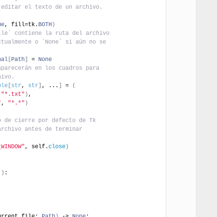
 editar el texto de un archivo.
ue
, fill=tk.
BOTH
)
ile` contiene la ruta del archivo
ctualmente o `None` si aún no se
.
nal
[
Path
]
 = 
None
aparecerán en los cuadros para
hivo.
ple
[
str
, 
str
]
, ...
]
 = 
(
 
"*.txt"
)
,
"
, 
"*.*"
)
o de cierre por defecto de Tk
archivo antes de terminar
_WINDOW"
, self.
close
)
(
)
:
urrent_file: 
Path
)
 -> 
None
: