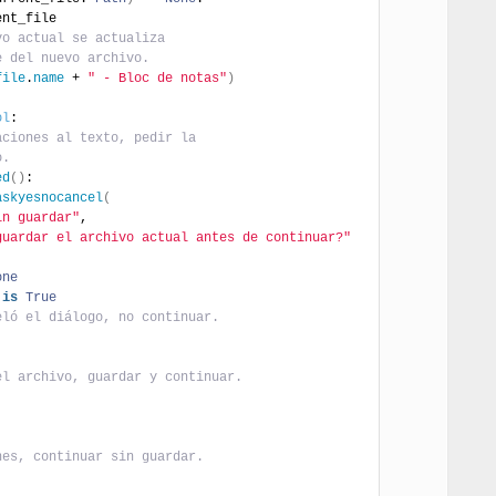
ent_file
vo actual se actualiza
e del nuevo archivo.
file
.
name
 + 
" - Bloc de notas"
)
ol
:
aciones al texto, pedir la
o.
ed
(
)
:
askyesnocancel
(
in guardar"
,
guardar el archivo actual antes de continuar?"
one
 
is
True
eló el diálogo, no continuar.
el archivo, guardar y continuar.
nes, continuar sin guardar.