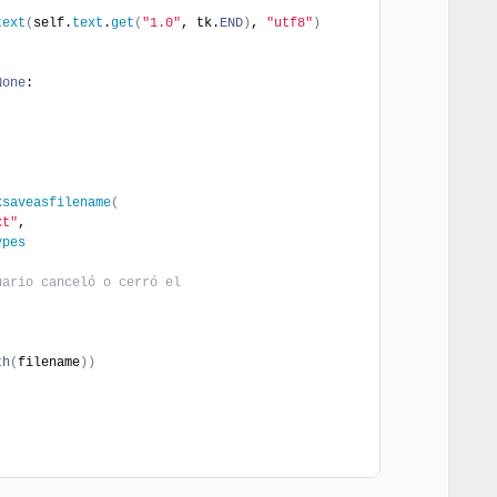
text
(
self.
text
.
get
(
"1.0"
, tk.
END
)
, 
"utf8"
)
None
:
ksaveasfilename
(
xt"
,
ypes
uario canceló o cerró el
th
(
filename
)
)