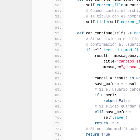
        self.
current_file
 = curr
# Cuando cambia el archi
# el título con el nombr
        self.
title
(
self.
current_
def
 can_continue
(
self
)
 -> 
bo
# Si se hicieron modific
# confirmación al usuari
if
 self.
text
.
edit_modifi
            result = messagebox.
                title=
"Cambios s
                message=
"¿Desea 
)
            cancel = result 
is
N
            save_before = result
# Si el usuario canc
if
 cancel:
return
False
# Si eligió guardar 
elif
 save_before:
                self.
save
(
)
return
True
# Si no hubo modificacio
return
True