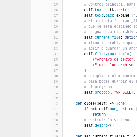
# Control principal para
        self.
text
 = tk.
Text
(
)
        self.
text
.
pack
(
expand=
Tr
# El atributo `current_f
# que se está editando a
# ha guardado el archivo
        self.
current_file
: 
Optio
# Tipos de archivos que 
# abrir o guardar un arc
        self.
filetypes
: 
tuple
[
tu
(
"Archivo de texto"
,
(
"Todos los archivos
)
# Reemplazar el mecanism
# para poder guardar el 
# el programa.
        self.
protocol
(
"WM_DELETE
def
 close
(
self
)
 -> 
None
:
if
not
 self.
can_continue
return
# Destruir la ventana.
        self.
destroy
(
)
def
 set_current_file
(
self, c