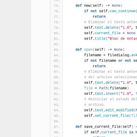
def
 new
(
self
)
 -> 
None
:
if
not
 self.
can_continue
return
# Eliminar el texto ante
        self.
text
.
delete
(
"1.0"
, 
        self.
current_file
 = 
None
        self.
title
(
"Bloc de nota
def
open
(
self
)
 -> 
None
:
        filename = filedialog.
as
if
not
 filename 
or
not
 s
return
# Eliminar el texto ante
# del arhcivo selecciona
        self.
text
.
delete
(
"1.0"
, 
file
 = 
Path
(
filename
)
        self.
text
.
insert
(
"1.0"
, 
# Reiniciar el estado de
# archivo.
        self.
text
.
edit_modified
(
        self.
set_current_file
(
fi
def
 save_current_file
(
self
)
 
if
 self.
current_file
is