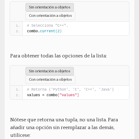
Sin orientación a objetos
Con orientación a objetos
# Selecciona "C++".
combo.
current
(
2
)
Para obtener todas las opciones de la lista:
Sin orientación a objetos
Con orientación a objetos
# Retorna ('Python', 'C', 'C++', 'Java')
values = combo
[
"values"
]
Nótese que retorna una tupla, no una lista. Para
añadir una opción sin reemplazar a las demás,
utilícese: