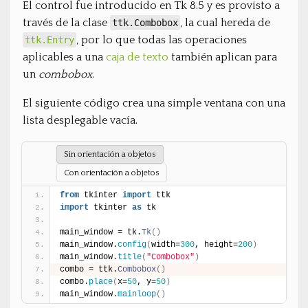
El control fue introducido en Tk 8.5 y es provisto a
través de la clase
, la cual hereda de
ttk.Combobox
, por lo que todas las operaciones
ttk.Entry
aplicables a una
caja de texto
también aplican para
un
combobox
.
El siguiente código crea una simple ventana con una
lista desplegable vacía.
Sin orientación a objetos
Con orientación a objetos
from
 tkinter 
import
 ttk
import
 tkinter 
as
 tk
main_window = tk.
Tk
(
)
main_window.
config
(
width=
300
, height=
200
)
main_window.
title
(
"Combobox"
)
combo = ttk.
Combobox
(
)
combo.
place
(
x=
50
, y=
50
)
main_window.
mainloop
(
)