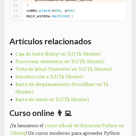
)
combo.
place
(
x=
50
, y=
50
)
main_window.
mainloop
(
)
Artículos relacionados
Caja de texto (Entry) en Tcl/Tk (tkinter)
Posicionar elementos en Tcl/Tk (tkinter)
Vista de árbol (Treeview) en Tcl/Tk (tkinter)
Introducción a Tcl/Tk (tkinter)
Barra de desplazamiento (Scrollbar) en Tk
(tkinter)
Barra de menú en Tcl/Tk (tkinter)
Curso online 👨‍💻
¡Ya lanzamos el
curso oficial de Recursos Python en
Udemy
! Un curso moderno para aprender Python