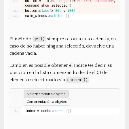
button = ttk.
Button
(
text=
"Mostrar selección"
, 
command=show_selection
)
button.
place
(
x=
50
, y=
100
)
main_window.
mainloop
(
)
El método
siempre retorna una cadena y, en
get()
caso de no haber ninguna selección, devuelve una
cadena vacía.
También es posible obtener el índice (es decir, su
posición en la lista comenzando desde el 0) del
elemento seleccionado vía
.
current()
Sin orientación a objetos
Con orientación a objetos
index = combo.
current
(
)