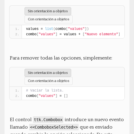
Sin orientación a objetos
Con orientación a objetos
values = 
list
(
combo
[
"values"
]
)
combo
[
"values"
]
 = values + 
[
"Nuevo elemento"
]
Para remover todas las opciones, simplemente:
Sin orientación a objetos
Con orientación a objetos
# Vaciar la lista.
combo
[
"values"
]
 = 
[
]
El control
introduce un nuevo evento
ttk.Combobox
llamado
que es enviado
<<ComboboxSelected>>