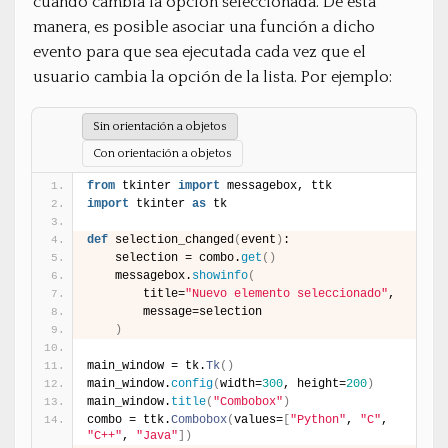
cuando cambia la opción seleccionada. De esta
manera, es posible asociar una función a dicho
evento para que sea ejecutada cada vez que el
usuario cambia la opción de la lista. Por ejemplo:
Sin orientación a objetos
Con orientación a objetos
from
 tkinter 
import
 messagebox, ttk
import
 tkinter 
as
 tk
def
 selection_changed
(
event
)
:
    selection = combo.
get
(
)
    messagebox.
showinfo
(
        title=
"Nuevo elemento seleccionado"
,
        message=selection
)
main_window = tk.
Tk
(
)
main_window.
config
(
width=
300
, height=
200
)
main_window.
title
(
"Combobox"
)
combo = ttk.
Combobox
(
values=
[
"Python"
, 
"C"
, 
"C++"
, 
"Java"
]
)