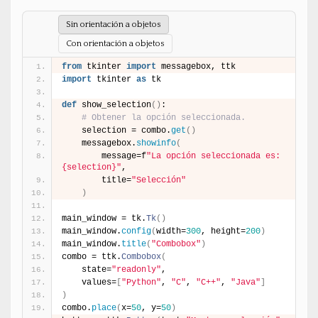
Sin orientación a objetos
Con orientación a objetos
from
 tkinter 
import
 messagebox, ttk
import
 tkinter 
as
 tk
def
 show_selection
(
)
:
# Obtener la opción seleccionada.
    selection = combo.
get
(
)
    messagebox.
showinfo
(
        message=f
"La opción seleccionada es: 
{selection}"
,
        title=
"Selección"
)
main_window = tk.
Tk
(
)
main_window.
config
(
width=
300
, height=
200
)
main_window.
title
(
"Combobox"
)
combo = ttk.
Combobox
(
    state=
"readonly"
,
    values=
[
"Python"
, 
"C"
, 
"C++"
, 
"Java"
]
)
combo.
place
(
x=
50
, y=
50
)