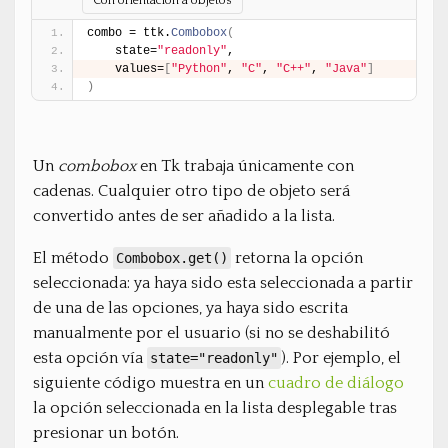
Con orientación a objetos
combo = ttk.
Combobox
(
    state=
"readonly"
,
    values=
[
"Python"
, 
"C"
, 
"C++"
, 
"Java"
]
)
Un
combobox
en Tk trabaja únicamente con
cadenas. Cualquier otro tipo de objeto será
convertido antes de ser añadido a la lista.
El método
retorna la opción
Combobox.get()
seleccionada: ya haya sido esta seleccionada a partir
de una de las opciones, ya haya sido escrita
manualmente por el usuario (si no se deshabilitó
esta opción vía
). Por ejemplo, el
state="readonly"
siguiente código muestra en un
cuadro de diálogo
la opción seleccionada en la lista desplegable tras
presionar un botón.