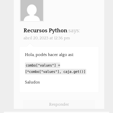
Recursos Python
says:
abril 20, 2023 at 12:36 pm
Hola, podés hacer algo así:
combo["values"] =
[*combo["values"], caja.get()]
Saludos
Responder