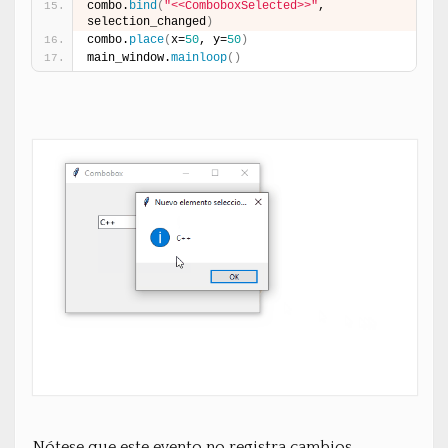
combo.
bind
(
"<<ComboboxSelected>>"
, 
selection_changed
)
combo.
place
(
x=
50
, y=
50
)
main_window.
mainloop
(
)
Nótese que este evento no registra cambios