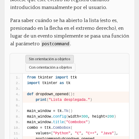
introducidos manualmente por el usuario.
Para saber cuándo se ha abierto la lista (esto es,
presionado en la flecha en el extremo derecho), en
lugar de un evento simplemente se pasa una función
al parámetro
.
postcommand
Sin orientación a objetos
Con orientación a objetos
from
 tkinter 
import
 ttk
import
 tkinter 
as
 tk
def
 dropdown_opened
(
)
:
print
(
"Lista desplegada."
)
main_window = tk.
Tk
(
)
main_window.
config
(
width=
300
, height=
200
)
main_window.
title
(
"Combobox"
)
combo = ttk.
Combobox
(
    values=
[
"Python"
, 
"C"
, 
"C++"
, 
"Java"
]
,
    postcommand=dropdown_opened