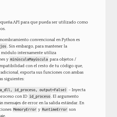
queña API para que pueda ser utilizado como
os.
e nombramiento convencional en Python es
. Sin embargo, para mantener la
jos
l módulo internamente utiliza
nes y
para objetos /
minúsculaMayúscula
mpatibilidad con el resto de tu código que,
radicional, exporta sus funciones con ambas
s siguientes:
– Inyecta
a_dll, id_proceso, output=False)
proceso con ID
. El argumento
id_proceso
n mensajes de error en la salida estándar. En
pciones
y
son
MemoryError
RuntimeError
aje.