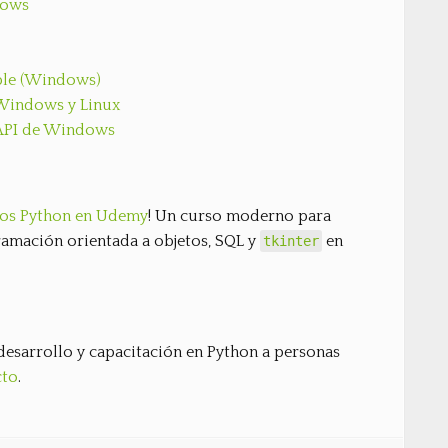
dows
able (Windows)
n Windows y Linux
a API de Windows
rsos Python en Udemy
! Un curso moderno para
amación orientada a objetos, SQL y
en
tkinter
desarrollo y capacitación en Python a personas
cto
.