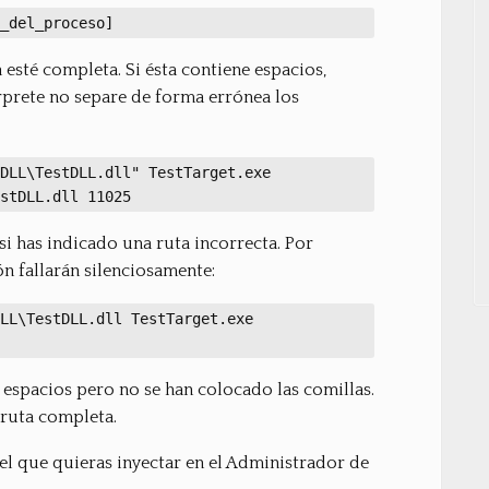
_del_proceso]
a esté completa. Si ésta contiene espacios,
rprete no separe de forma errónea los
DLL\TestDLL.dll" TestTarget.exe
stDLL.dll 11025
si has indicado una ruta incorrecta. Por
n fallarán silenciosamente:
LL\TestDLL.dll TestTarget.exe
e espacios pero no se han colocado las comillas.
 ruta completa.
el que quieras inyectar en el Administrador de