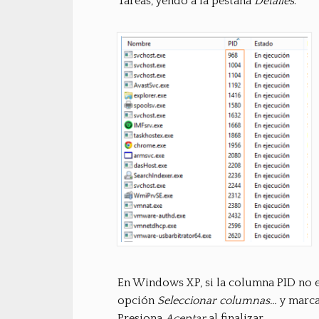
Tareas, yendo a la pestaña
Detalles
.
En Windows XP, si la columna PID no es
opción
Seleccionar columnas…
y marca 
Presiona
Aceptar
al finalizar.