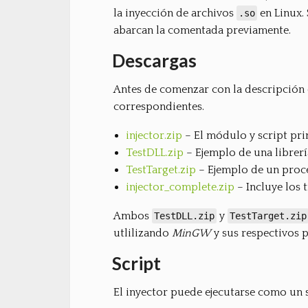
la inyección de archivos
en Linux.
.so
abarcan la comentada previamente.
Descargas
Antes de comenzar con la descripción d
correspondientes.
injector.zip
– El módulo y script pri
TestDLL.zip
– Ejemplo de una librerí
TestTarget.zip
– Ejemplo de un proc
injector_complete.zip
– Incluye los 
Ambos
y
TestDLL.zip
TestTarget.zip
utlilizando
MinGW
y sus respectivos 
Script
El inyector puede ejecutarse como un s