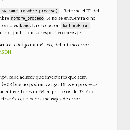
– Retorna el ID del
_by_name
(nombre_proceso)
ombre
. Si no se encuentra o no
nombre_proceso
etorno es
. La excepción
None
RuntimeError
error, junto con su respectivo mensaje.
rna el código (numérico) del último error
 MSDN
.
ipt, cabe aclarar que inyectores que sean
n de 32 bits no podrán cargar DLLs en procesos
cer inyectores de 64 en procesos de 32. Y no
irse ésto, no habrá mensajes de error,