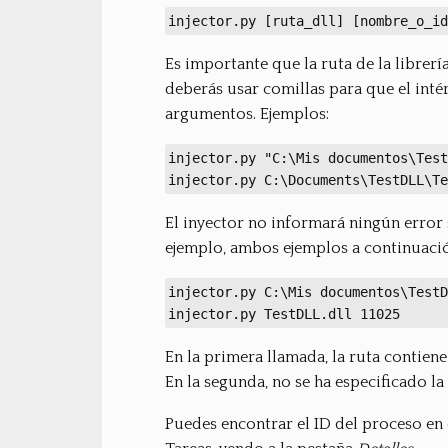
injector.py [ruta_dll] [nombre_o_id
Es importante que la ruta de la librerí
deberás usar comillas para que el inté
argumentos. Ejemplos:
injector.py "C:\Mis documentos\Test
injector.py C:\Documents\TestDLL\Te
El inyector no informará ningún error 
ejemplo, ambos ejemplos a continuació
injector.py C:\Mis documentos\TestD
injector.py TestDLL.dll 11025
En la primera llamada, la ruta contien
En la segunda, no se ha especificado la
Puedes encontrar el ID del proceso en 