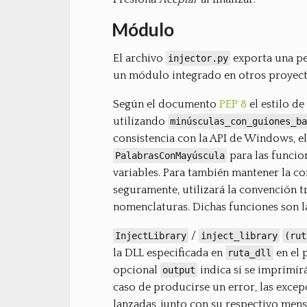
Módulo
El archivo
exporta una pe
injector.py
un módulo integrado en otros proyect
Según el documento
PEP 8
el estilo d
utilizando
minúsculas_con_guiones_ba
consistencia con la API de Windows, e
para las funcio
PalabrasConMayúscula
variables. Para también mantener la co
seguramente, utilizará la convención t
nomenclaturas. Dichas funciones son la
/
InjectLibrary
inject_library
(rut
la DLL especificada en
en el 
ruta_dll
opcional
indica si se imprimirá
output
caso de producirse un error, las exce
lanzadas, junto con su respectivo mens