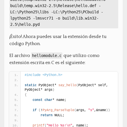
build\temp.win32-2.5\Release\hello.def -
LC:\Python25\libs -LC:\Python25\PCbuild -
lpython25 -lmsvcr71 -o build\lib.win32-
2.5\hello.pyd
¡Éxito! Ahora puedes usar la extensión desde tu
código Python.
El archivo
que utilizo como
hellomodule.c
extensión escrita en C es el siguiente:
#include <Python.h>
static
 PyObject* 
say_hello
(
PyObject* self, 
PyObject* args
)
{
const
char
* name;
if
(
!
PyArg_ParseTuple
(
args, 
"s"
,&name
)
)
return
 NULL;
printf
(
"Hello %s!\n"
, name
)
;