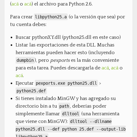
(
acá
o
acá
) el archivo para Python 2.6.
Para crear
(o la versión que sea) por
libpython25.a
tu cuenta debes:
Buscar pythonXY.dll (python25.dll en este caso)
Listar las exportaciones de esta DLL. Muchas
herramientas pueden hacer esto (incluyendo
), pero
pexports
es la más conveniente
dumpbin
para esta tarea. Puedes descargarla de
acá
,
acá
o
acá
.
Ejecutar
>
pexports.exe python25.dll
python25.def
Si tienes instalado MinGW y has agregado su
directorio bin a tu
, deberías poder
path
simplemente llamar
(una herramienta
dlltool
que viene con MinGW):
dlltool --dllname
python25.dll --def python 25.def --output-lib
libpython25.a