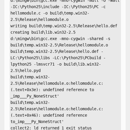
d:\mingw\bin\gcc.exe -mno-cygwin -mdll -O -Wall
-IC:\Python25\include -IC:\Python25\PC -c
hellomodule.c -o build\temp.win32-
2.5\Release\hellomodule.o
writing build\temp.win32-2.5\Release\hello.def
creating build\lib.win32-2.5
d:\mingw\bin\gcc.exe -mno-cygwin -shared -s
build\temp.win32-2.5\Release\hellomodule.o
build\temp.win32-2.5\Release\hello.def -
LC:\Python25\libs -LC:\Python25\PCbuild -
lpython25 -lmsvcr71 -o build\lib.win32-
2.5\hello.pyd
build\temp.win32-
2.5\Release\hellomodule.o:hellomodule.c:
(.text+0x3e): undefined reference to
_imp___Py_NoneStruct'
build\temp.win32-
2.5\Release\hellomodule.o:hellomodule.c:
(.text+0x46): undefined reference
to_imp___Py_NoneStruct'
collect2: ld returned 1 exit status