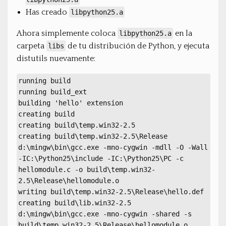
Has creado
libpython25.a
Ahora simplemente coloca
en la
libpython25.a
carpeta
de tu distribución de Python, y ejecuta
libs
distutils nuevamente:
running build
running build_ext
building 'hello' extension
creating build
creating build\temp.win32-2.5
creating build\temp.win32-2.5\Release
d:\mingw\bin\gcc.exe -mno-cygwin -mdll -O -Wall
-IC:\Python25\include -IC:\Python25\PC -c
hellomodule.c -o build\temp.win32-
2.5\Release\hellomodule.o
writing build\temp.win32-2.5\Release\hello.def
creating build\lib.win32-2.5
d:\mingw\bin\gcc.exe -mno-cygwin -shared -s
build\temp.win32-2.5\Release\hellomodule.o