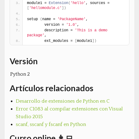
module1 = 
Extension
(
'hello'
, sources = 
[
'hellomodule.c'
]
)
setup 
(
name = 
'PackageName'
,
        version = 
'1.0'
,
        description = 
'This is a demo 
package'
,
        ext_modules = 
[
module1
]
)
Versión
Python 2
Artículos relacionados
Desarrollo de extensiones de Python en C
Error C1083 al compilar extensiones con Visual
Studio 2015
scanf, sscanf y fscanf en Python
Curso online 👨‍💻