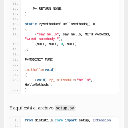
    Py_RETURN_NONE;
}
static
 PyMethodDef HelloMethods
[
]
 =
{
{
"say_hello"
, say_hello, METH_VARARGS, 
"Greet somebody."
}
,
{
NULL, NULL, 
0
, NULL
}
}
;
PyMODINIT_FUNC
inithello
(
void
)
{
(
void
)
Py_InitModule
(
"hello"
, 
HelloMethods
)
;
}
Y aquí está el archivo
:
setup.py
from
 distutils.
core
import
 setup, 
Extension