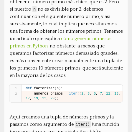
obtener el número primo más chico, que es 2. Pero
si nuestro
no es divisible por 2, debemos
n
continuar con el siguiente número primo, y así
sucesivamente, lo cual implica que necesitaremos
una forma de obtener los números primos. Tenemos
un artículo que explica
cómo generar números
primos en Python
; no obstante, a menos que
queramos factorizar números demasiado grandes,
es más conveniente crear manualmente una tupla de
los primeros 10 números primos, que será suficiente
en la mayoría de los casos.
def
 factorizar
(
n
)
:
    numeros_primos = 
iter
(
(
2
, 
3
, 
5
, 
7
, 
11
, 
13
, 
17
, 
19
, 
23
, 
29
)
)
Aquí creamos una tupla de números primos y la
pasamos como argumento de
(una función
iter()
incorporada que crea un objeto iterable) y