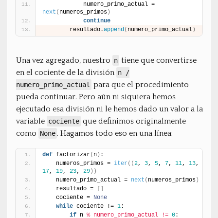
            numero_primo_actual = 
next
(
numeros_primos
)
continue
        resultado.
append
(
numero_primo_actual
)
Una vez agregado, nuestro
tiene que convertirse
n
en el cociente de la división
n /
para que el procedimiento
numero_primo_actual
pueda continuar. Pero aún ni siquiera hemos
ejecutado esa división ni le hemos dado un valor a la
variable
que definimos originalmente
cociente
como
. Hagamos todo eso en una línea:
None
def
 factorizar
(
n
)
:
    numeros_primos = 
iter
(
(
2
, 
3
, 
5
, 
7
, 
11
, 
13
, 
17
, 
19
, 
23
, 
29
)
)
    numero_primo_actual = 
next
(
numeros_primos
)
    resultado = 
[
]
    cociente = 
None
while
 cociente != 
1
:
if
 n 
% numero_primo_actual != 
0
: