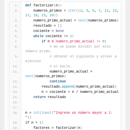
def
 factorizar
(
n
)
:
    numeros_primos = 
iter
(
(
2
, 
3
, 
5
, 
7
, 
11
, 
13
, 
17
, 
19
, 
23
, 
29
)
)
    numero_primo_actual = 
next
(
numeros_primos
)
    resultado = 
[
]
    cociente = 
None
while
 cociente != 
1
:
if
 n 
% numero_primo_actual != 
0
:
# No se puede dividir por este 
número primo,
# obtener el siguiente y volver a 
ejecutar
# el bucle.
            numero_primo_actual = 
next
(
numeros_primos
)
continue
        resultado.
append
(
numero_primo_actual
)
        n = cociente = n / numero_primo_actual
return
 resultado
n = 
int
(
input
(
"Ingrese un número mayor a 1: 
"
)
)
if
 n > 
1
:
    factores = factorizar
(
n
)