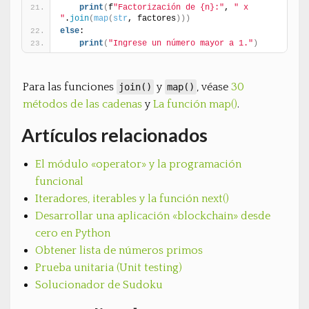
print
(
f
"Factorización de {n}:"
, 
" x 
"
.
join
(
map
(
str
, factores
)
)
)
else
:
print
(
"Ingrese un número mayor a 1."
)
Para las funciones
y
, véase
30
join()
map()
métodos de las cadenas
y
La función map()
.
Artículos relacionados
El módulo «operator» y la programación
funcional
Iteradores, iterables y la función next()
Desarrollar una aplicación «blockchain» desde
cero en Python
Obtener lista de números primos
Prueba unitaria (Unit testing)
Solucionador de Sudoku