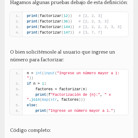
Hagamos algunas pruebas debajo de esta definición:
print
(
factorizar
(
12
)
)
# [2, 2, 3]
print
(
factorizar
(
36
)
)
# [2, 2, 3, 3]  
print
(
factorizar
(
144
)
)
# [2, 2, 2, 2, 3, 3]
print
(
factorizar
(
147
)
)
# [3, 7, 7]
O bien solicitémosle al usuario que ingrese un
número para factorizar:
n = 
int
(
input
(
"Ingrese un número mayor a 1: 
"
)
)
if
 n > 
1
:
    factores = factorizar
(
n
)
print
(
f
"Factorización de {n}:"
, 
" x 
"
.
join
(
map
(
str
, factores
)
)
)
else
:
print
(
"Ingrese un número mayor a 1."
)
Código completo: