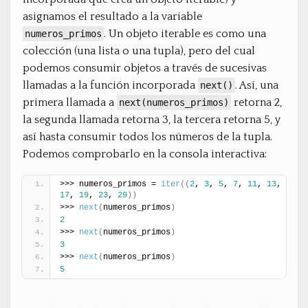
asignamos el resultado a la variable
. Un objeto iterable es como una
numeros_primos
colección (una lista o una tupla), pero del cual
podemos consumir objetos a través de sucesivas
llamadas a la función incorporada
. Así, una
next()
primera llamada a
retorna 2,
next(numeros_primos)
la segunda llamada retorna 3, la tercera retorna 5, y
así hasta consumir todos los números de la tupla.
Podemos comprobarlo en la consola interactiva:
>>> numeros_primos = 
iter
(
(
2
, 
3
, 
5
, 
7
, 
11
, 
13
, 
17
, 
19
, 
23
, 
29
)
)
>>> 
next
(
numeros_primos
)
2
>>> 
next
(
numeros_primos
)
3
>>> 
next
(
numeros_primos
)
5