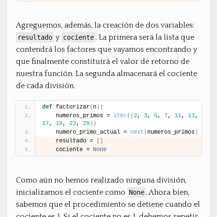
Agreguemos, además, la creación de dos variables:
y
. La primera será la lista que
resultado
cociente
contendrá los factores que vayamos encontrando y
que finalmente constituirá el valor de retorno de
nuestra función. La segunda almacenará el cociente
de cada división.
def
 factorizar
(
n
)
:
    numeros_primos = 
iter
(
(
2
, 
3
, 
5
, 
7
, 
11
, 
13
, 
17
, 
19
, 
23
, 
29
)
)
    numero_primo_actual = 
next
(
numeros_primos
)
    resultado = 
[
]
    cociente = 
None
Como aún no hemos realizado ninguna división,
inicializamos el cociente como
. Ahora bien,
None
sabemos que el procedimiento se detiene cuando el
cociente es 1. Si el cociente no es 1, debemos repetir