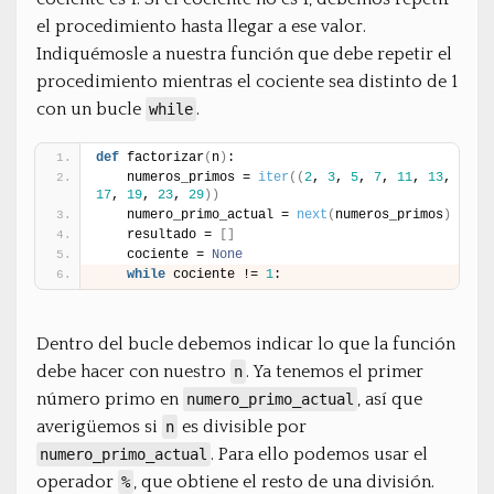
el procedimiento hasta llegar a ese valor.
Indiquémosle a nuestra función que debe repetir el
procedimiento mientras el cociente sea distinto de 1
con un bucle
.
while
def
 factorizar
(
n
)
:
    numeros_primos = 
iter
(
(
2
, 
3
, 
5
, 
7
, 
11
, 
13
, 
17
, 
19
, 
23
, 
29
)
)
    numero_primo_actual = 
next
(
numeros_primos
)
    resultado = 
[
]
    cociente = 
None
while
 cociente != 
1
:
Dentro del bucle debemos indicar lo que la función
debe hacer con nuestro
. Ya tenemos el primer
n
número primo en
, así que
numero_primo_actual
averigüemos si
es divisible por
n
. Para ello podemos usar el
numero_primo_actual
operador
, que obtiene el resto de una división.
%