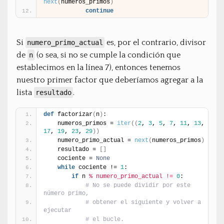
next
(
numeros_primos
)
continue
Si
es, por el contrario, divisor
numero_primo_actual
de
(o sea, si no se cumple la condición que
n
establecimos en la línea 7), entonces tenemos
nuestro primer factor que deberíamos agregar a la
lista
.
resultado
def
 factorizar
(
n
)
:
    numeros_primos = 
iter
(
(
2
, 
3
, 
5
, 
7
, 
11
, 
13
, 
17
, 
19
, 
23
, 
29
)
)
    numero_primo_actual = 
next
(
numeros_primos
)
    resultado = 
[
]
    cociente = 
None
while
 cociente != 
1
:
if
 n 
% numero_primo_actual != 
0
:
# No se puede dividir por este 
número primo,
# obtener el siguiente y volver a 
ejecutar
# el bucle.