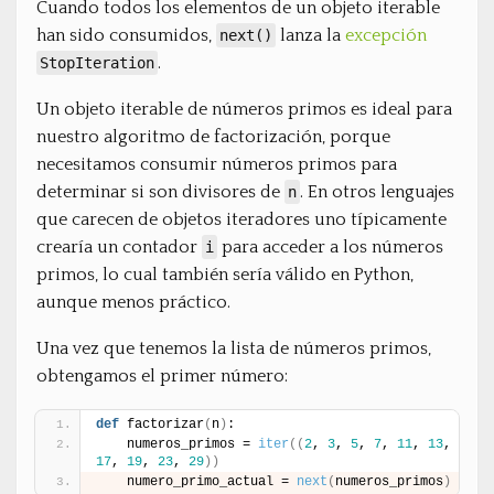
Cuando todos los elementos de un objeto iterable
han sido consumidos,
lanza la
excepción
next()
.
StopIteration
Un objeto iterable de números primos es ideal para
nuestro algoritmo de factorización, porque
necesitamos consumir números primos para
determinar si son divisores de
. En otros lenguajes
n
que carecen de objetos iteradores uno típicamente
crearía un contador
para acceder a los números
i
primos, lo cual también sería válido en Python,
aunque menos práctico.
Una vez que tenemos la lista de números primos,
obtengamos el primer número:
def
 factorizar
(
n
)
:
    numeros_primos = 
iter
(
(
2
, 
3
, 
5
, 
7
, 
11
, 
13
, 
17
, 
19
, 
23
, 
29
)
)
    numero_primo_actual = 
next
(
numeros_primos
)