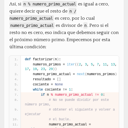
Así, si
es igual a cero,
n % numero_primo_actual
quiere decir que el resto de
n /
es cero, por lo cual
numero_primo_actual
es divisor de
. Pero si el
numero_primo_actual
n
resto no es cero, eso indica que debemos seguir con
el próximo número primo. Empecemos por esta
última condición:
def
 factorizar
(
n
)
:
    numeros_primos = 
iter
(
(
2
, 
3
, 
5
, 
7
, 
11
, 
13
, 
17
, 
19
, 
23
, 
29
)
)
    numero_primo_actual = 
next
(
numeros_primos
)
    resultado = 
[
]
    cociente = 
None
while
 cociente != 
1
:
if
 n 
% numero_primo_actual != 
0
:
# No se puede dividir por este 
número primo,
# obtener el siguiente y volver a 
ejecutar
# el bucle.
            numero_primo_actual = 