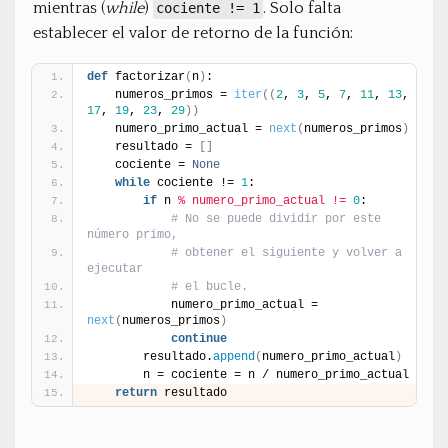
mientras (
while
)
. Solo falta
cociente != 1
establecer el valor de retorno de la función:
def
 factorizar
(
n
)
:
    numeros_primos = 
iter
(
(
2
, 
3
, 
5
, 
7
, 
11
, 
13
, 
17
, 
19
, 
23
, 
29
)
)
    numero_primo_actual = 
next
(
numeros_primos
)
    resultado = 
[
]
    cociente = 
None
while
 cociente != 
1
:
if
 n 
% numero_primo_actual != 
0
:
# No se puede dividir por este 
número primo,
# obtener el siguiente y volver a 
ejecutar
# el bucle.
            numero_primo_actual = 
next
(
numeros_primos
)
continue
        resultado.
append
(
numero_primo_actual
)
        n = cociente = n / numero_primo_actual
return
 resultado