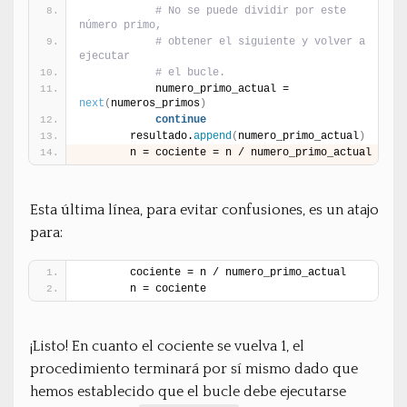
# No se puede dividir por este 
número primo,
# obtener el siguiente y volver a 
ejecutar
# el bucle.
            numero_primo_actual = 
next
(
numeros_primos
)
continue
        resultado.
append
(
numero_primo_actual
)
        n = cociente = n / numero_primo_actual
Esta última línea, para evitar confusiones, es un atajo
para:
        cociente = n / numero_primo_actual
        n = cociente
¡Listo! En cuanto el cociente se vuelva 1, el
procedimiento terminará por sí mismo dado que
hemos establecido que el bucle debe ejecutarse