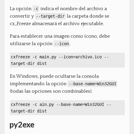
La opción
indica el nombre del archivo a
-c
convertir y
la carpeta donde se
--target-dir
cx_Freeze almacenará el archivo ejecutable.
Para establecer una imagen como ícono, debe
utilizarse la opción
.
--icon
cxfreeze -c main.py --icon=archivo.ico --
target-dir dist
En Windows, puede ocultarse la consola
implementando la opción
--base-name=Win32GUI
(todas las opciones son combinables).
cxfreeze -c ain.py --base-name=Win32GUI --
target-dir dist
py2exe