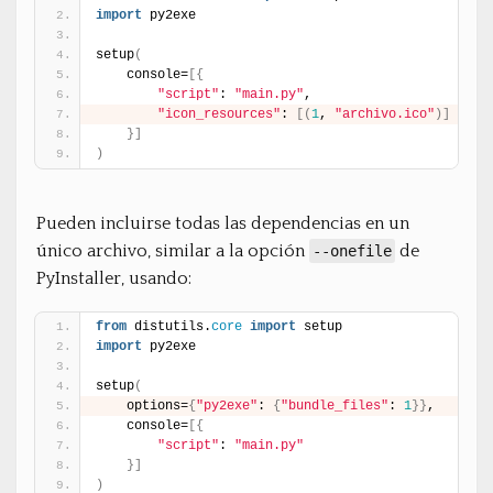
import
 py2exe
setup
(
    console=
[
{
"script"
: 
"main.py"
,
"icon_resources"
: 
[
(
1
, 
"archivo.ico"
)
]
}
]
)
Pueden incluirse todas las dependencias en un
único archivo, similar a la opción
de
--onefile
PyInstaller, usando:
from
 distutils.
core
import
 setup
import
 py2exe
setup
(
    options=
{
"py2exe"
: 
{
"bundle_files"
: 
1
}
}
,
    console=
[
{
"script"
: 
"main.py"
}
]
)