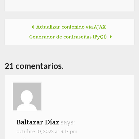
Actualizar contenido vía AJAX
Post navigation
Generador de contraseñas (PyQt)
21 comentarios.
Baltazar Díaz
says:
octubre 10, 2022 at 9:17 pm