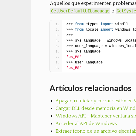
Aquellos que experimenten problemas 
o
GetUserDefaultUILanguage
GetSyste
>>> 
from
 ctypes 
import
 windll
>>> 
from
 locale 
import
 windows_l
>>>
>>> sys_language = windows_local
>>> user_language = windows_loca
>>> sys_language
'es_ES'
>>> user_language
'es_ES'
Artículos relacionados
Apagar, reiniciar y cerrar sesión e
Cargar DLL desde memoria en Win
Windows API - Mantener ventana sie
Acceder al API de Windows
Extraer ícono de un archivo ejecut