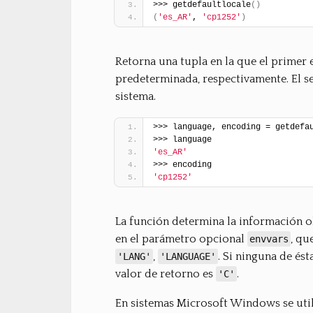
>>> getdefaultlocale
(
)
(
'es_AR'
, 
'cp1252'
)
Retorna una tupla en la que el primer
predeterminada, respectivamente. El se
sistema.
>>> language, encoding = getdefa
>>> language
'es_AR'
>>> encoding
'cp1252'
La función determina la información ob
en el parámetro opcional
, qu
envvars
,
. Si ninguna de ést
'LANG'
'LANGUAGE'
valor de retorno es
.
'C'
En sistemas Microsoft Windows se util