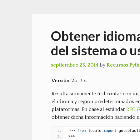
Obtener idiom
del sistema o u
septiembre 23, 2014
by
Recursos Pyt
Versión
: 2.x, 3.x.
Resulta sumamente útil contar con una
el idioma y región predeterminados en
plataformas. En base al estándar
RFC 1
obtener dicha información haciendo u
>>> 
from
 locale 
import
 getdefaul
>>>