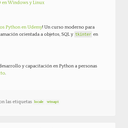
D en Windows y Linux
rsos Python en Udemy
! Un curso moderno para
amación orientada a objetos, SQL y
en
tkinter
desarrollo y capacitación en Python a personas
cto
.
on las etiquetas
locale
winapi