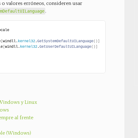
o valores erróneos, consideren usar
.
mDefaultUILanguage
ocale
e
[
windll.
kernel32
.
GetSystemDefaultUILanguage
(
)
]
le
[
windll.
kernel32
.
GetUserDefaultUILanguage
(
)
]
n Windows y Linux
dows
mpre al frente
able (Windows)