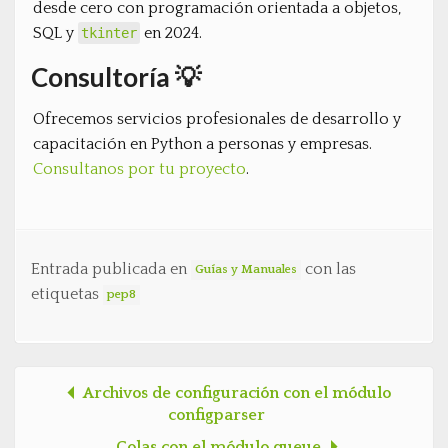
desde cero con programación orientada a objetos,
SQL y
en 2024.
tkinter
Consultoría 💡
Ofrecemos servicios profesionales de desarrollo y
capacitación en Python a personas y empresas.
Consultanos por tu proyecto
.
Entrada publicada en
con las
Guías y Manuales
etiquetas
pep8
Archivos de configuración con el módulo
Post navigation
configparser
Colas con el módulo queue