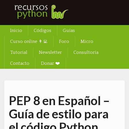
Inicio
Códigos
Guías
Menu
Curso online 👨‍💻
Foro
Micro
Tutorial
Newsletter
Consultoría
Contacto
Donar ❤️
PEP 8 en Español –
Guía de estilo para
el código Python