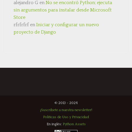
alejandro G
en
No se encontró Python; ejecuta
sin argumentos para instalar desde Microsoft
Store
rfrfrfrf
en
Iniciar y configurar un nuevo
proyecto de Django
© 2013 - 2024
¡Suscríbete a nuestra newsletter!
Políticas de Uso y Privacidad
En inglés:
Python Assets