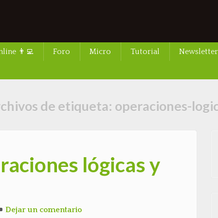
line 👨‍💻
Foro
Micro
Tutorial
Newsletter
chivos de etiqueta:
operaciones-logi
raciones lógicas y
Dejar un comentario