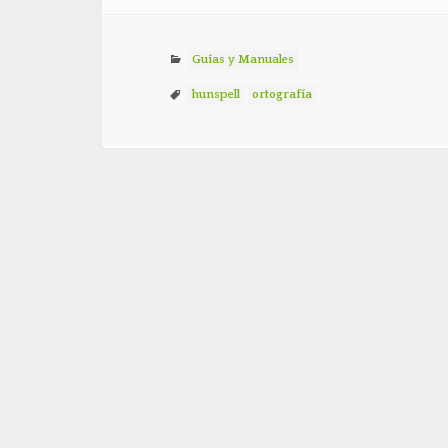
Guías y Manuales
hunspell
ortografía