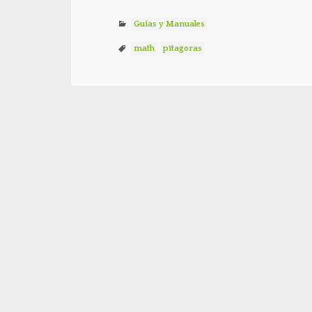
Guías y Manuales
math
pitagoras