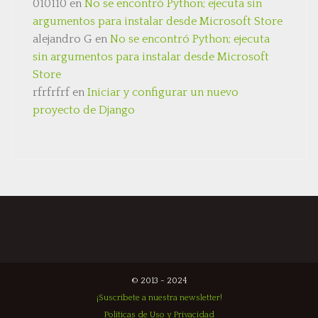
010110
en
No se encontró Python; ejecuta sin
argumentos para instalar desde Microsoft Store
alejandro G
en
No se encontró Python; ejecuta
sin argumentos para instalar desde Microsoft
Store
rfrfrfrf
en
Iniciar y configurar un nuevo
proyecto de Django
© 2013 - 2024
¡Suscríbete a nuestra newsletter!
Políticas de Uso y Privacidad