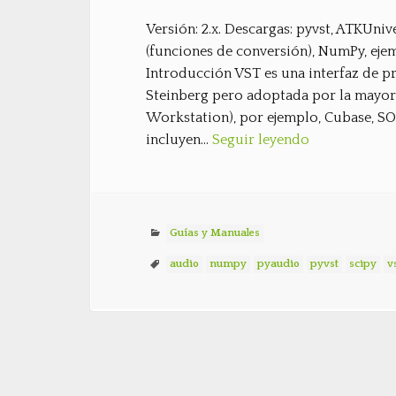
Versión: 2.x. Descargas: pyvst, ATKUniv
(funciones de conversión), NumPy, eje
Introducción VST es una interfaz de p
Steinberg pero adoptada por la mayorí
Workstation), por ejemplo, Cubase, SON
incluyen…
Seguir leyendo
Guías y Manuales
audio
numpy
pyaudio
pyvst
scipy
v