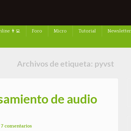
line 👨‍💻
Foro
Micro
Tutorial
Newsletter
Archivos de etiqueta:
pyvst
samiento de audio
7 comentarios