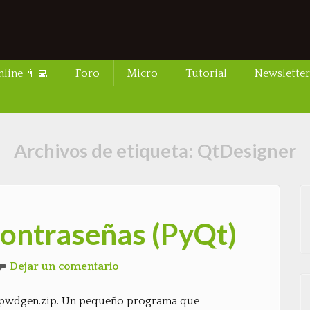
line 👨‍💻
Foro
Micro
Tutorial
Newsletter
Archivos de etiqueta:
QtDesigner
ontraseñas (PyQt)
Dejar un comentario
s: pwdgen.zip. Un pequeño programa que