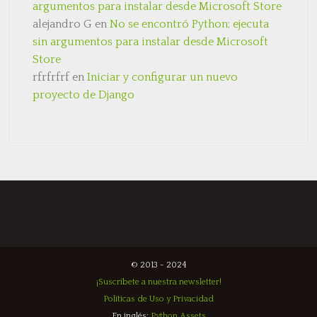
argumentos para instalar desde Microsoft Store
alejandro G
en
No se encontró Python; ejecuta
sin argumentos para instalar desde Microsoft
Store
rfrfrfrf
en
Iniciar y configurar un nuevo
proyecto de Django
© 2013 - 2024
¡Suscríbete a nuestra newsletter!
Políticas de Uso y Privacidad
En inglés:
Python Assets