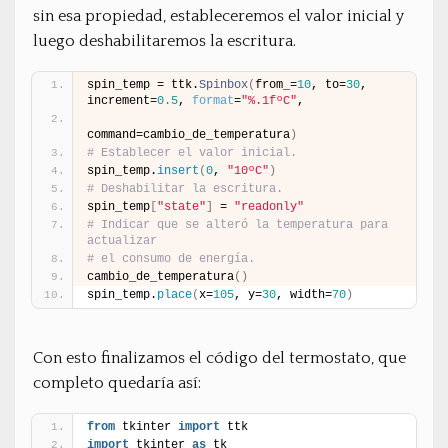
sin esa propiedad, estableceremos el valor inicial y
luego deshabilitaremos la escritura.
spin_temp = ttk.
Spinbox
(
from_=
10
, to=
30
, 
increment=
0.5
, 
format
=
"%.1fºC"
,
command=cambio_de_temperatura
)
# Establecer el valor inicial.
spin_temp.
insert
(
0
, 
"10ºC"
)
# Deshabilitar la escritura.
spin_temp
[
"state"
]
 = 
"readonly"
# Indicar que se alteró la temperatura para 
actualizar
# el consumo de energía.
cambio_de_temperatura
(
)
spin_temp.
place
(
x=
105
, y=
30
, width=
70
)
Con esto finalizamos el código del termostato, que
completo quedaría así:
from
 tkinter 
import
 ttk
import
 tkinter 
as
 tk