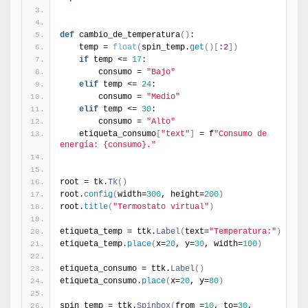
def
 cambio_de_temperatura
(
)
:
    temp = 
float
(
spin_temp.
get
(
)
[
:2
]
)
if
 temp <= 
17
:
        consumo = 
"Bajo"
elif
 temp <= 
24
:
        consumo = 
"Medio"
elif
 temp <= 
30
:
        consumo = 
"Alto"
    etiqueta_consumo
[
"text"
]
 = f
"Consumo de 
energía: {consumo}."
root = tk.
Tk
(
)
root.
config
(
width=
300
, height=
200
)
root.
title
(
"Termostato virtual"
)
etiqueta_temp = ttk.
Label
(
text=
"Temperatura:"
)
etiqueta_temp.
place
(
x=
20
, y=
30
, width=
100
)
etiqueta_consumo = ttk.
Label
(
)
etiqueta_consumo.
place
(
x=
20
, y=
80
)
spin_temp = ttk.
Spinbox
(
from_=
10
, to=
30
, 