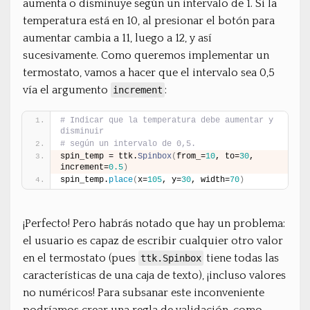
aumenta o disminuye según un intervalo de 1. Si la
temperatura está en 10, al presionar el botón para
aumentar cambia a 11, luego a 12, y así
sucesivamente. Como queremos implementar un
termostato, vamos a hacer que el intervalo sea 0,5
vía el argumento
:
increment
# Indicar que la temperatura debe aumentar y 
disminuir
# según un intervalo de 0,5.
spin_temp = ttk.
Spinbox
(
from_=
10
, to=
30
, 
increment=
0.5
)
spin_temp.
place
(
x=
105
, y=
30
, width=
70
)
¡Perfecto! Pero habrás notado que hay un problema:
el usuario es capaz de escribir cualquier otro valor
en el termostato (pues
tiene todas las
ttk.Spinbox
características de una caja de texto), ¡incluso valores
no numéricos! Para subsanar este inconveniente