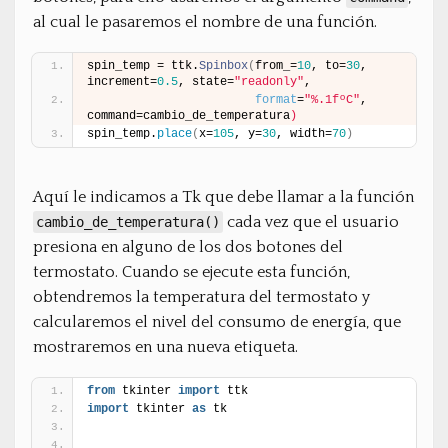
al cual le pasaremos el nombre de una función.
spin_temp = ttk.
Spinbox
(
from_=
10
, to=
30
, 
increment=
0.5
, state=
"readonly"
,
format
=
"%.1fºC"
, 
command=cambio_de_temperatura
)
spin_temp.
place
(
x=
105
, y=
30
, width=
70
)
Aquí le indicamos a Tk que debe llamar a la función
cada vez que el usuario
cambio_de_temperatura()
presiona en alguno de los dos botones del
termostato. Cuando se ejecute esta función,
obtendremos la temperatura del termostato y
calcularemos el nivel del consumo de energía, que
mostraremos en una nueva etiqueta.
from
 tkinter 
import
 ttk
import
 tkinter 
as
 tk