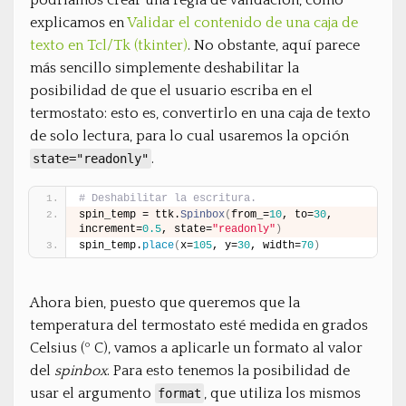
podríamos crear una regla de validación, como
explicamos en
Validar el contenido de una caja de
texto en Tcl/Tk (tkinter)
. No obstante, aquí parece
más sencillo simplemente deshabilitar la
posibilidad de que el usuario escriba en el
termostato: esto es, convertirlo en una caja de texto
de solo lectura, para lo cual usaremos la opción
.
state="readonly"
# Deshabilitar la escritura.
spin_temp = ttk.
Spinbox
(
from_=
10
, to=
30
, 
increment=
0.5
, state=
"readonly"
)
spin_temp.
place
(
x=
105
, y=
30
, width=
70
)
Ahora bien, puesto que queremos que la
temperatura del termostato esté medida en grados
Celsius (º C), vamos a aplicarle un formato al valor
del
spinbox
. Para esto tenemos la posibilidad de
usar el argumento
, que utiliza los mismos
format