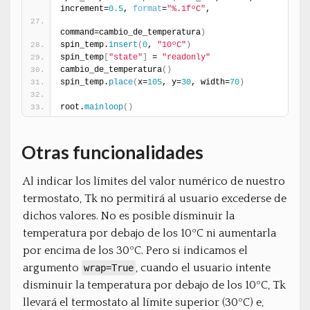
increment=
0.5
, 
format
=
"%.1fºC"
,
command=cambio_de_temperatura
)
spin_temp.
insert
(
0
, 
"10ºC"
)
spin_temp
[
"state"
]
 = 
"readonly"
cambio_de_temperatura
(
)
spin_temp.
place
(
x=
105
, y=
30
, width=
70
)
root.
mainloop
(
)
Otras funcionalidades
Al indicar los límites del valor numérico de nuestro
termostato, Tk no permitirá al usuario excederse de
dichos valores. No es posible disminuir la
temperatura por debajo de los 10ºC ni aumentarla
por encima de los 30ºC. Pero si indicamos el
argumento
, cuando el usuario intente
wrap=True
disminuir la temperatura por debajo de los 10ºC, Tk
llevará el termostato al límite superior (30ºC) e,