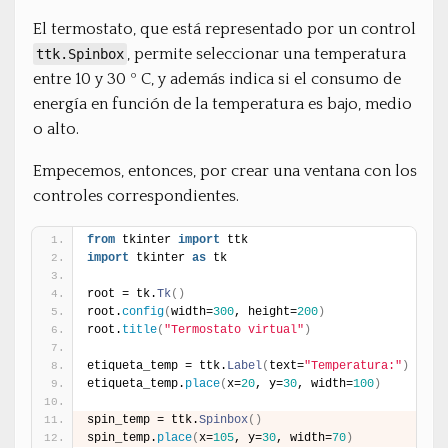
El termostato, que está representado por un control
, permite seleccionar una temperatura
ttk.Spinbox
entre 10 y 30 º C, y además indica si el consumo de
energía en función de la temperatura es bajo, medio
o alto.
Empecemos, entonces, por crear una ventana con los
controles correspondientes.
from
 tkinter 
import
 ttk
import
 tkinter 
as
 tk
root = tk.
Tk
(
)
root.
config
(
width=
300
, height=
200
)
root.
title
(
"Termostato virtual"
)
etiqueta_temp = ttk.
Label
(
text=
"Temperatura:"
)
etiqueta_temp.
place
(
x=
20
, y=
30
, width=
100
)
spin_temp = ttk.
Spinbox
(
)
spin_temp.
place
(
x=
105
, y=
30
, width=
70
)