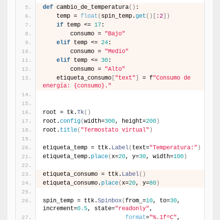
def
 cambio_de_temperatura
(
)
:
    temp = 
float
(
spin_temp.
get
(
)
[
:2
]
)
if
 temp <= 
17
:
        consumo = 
"Bajo"
elif
 temp <= 
24
:
        consumo = 
"Medio"
elif
 temp <= 
30
:
        consumo = 
"Alto"
    etiqueta_consumo
[
"text"
]
 = f
"Consumo de 
energía: {consumo}."
root = tk.
Tk
(
)
root.
config
(
width=
300
, height=
200
)
root.
title
(
"Termostato virtual"
)
etiqueta_temp = ttk.
Label
(
text=
"Temperatura:"
)
etiqueta_temp.
place
(
x=
20
, y=
30
, width=
100
)
etiqueta_consumo = ttk.
Label
(
)
etiqueta_consumo.
place
(
x=
20
, y=
80
)
spin_temp = ttk.
Spinbox
(
from_=
10
, to=
30
, 
increment=
0.5
, state=
"readonly"
,
format
=
"%.1fºC"
, 