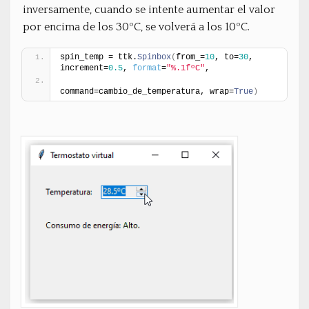
inversamente, cuando se intente aumentar el valor
por encima de los 30ºC, se volverá a los 10ºC.
spin_temp = ttk.
Spinbox
(
from_=
10
, to=
30
, 
increment=
0.5
, 
format
=
"%.1fºC"
,
command=cambio_de_temperatura, wrap=
True
)