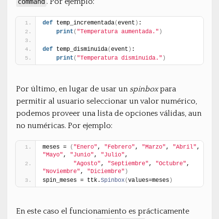
. Por ejemplo:
command
def
 temp_incrementada
(
event
)
:
print
(
"Temperatura aumentada."
)
def
 temp_disminuida
(
event
)
:
print
(
"Temperatura disminuida."
)
Por último, en lugar de usar un
spinbox
para
permitir al usuario seleccionar un valor numérico,
podemos proveer una lista de opciones válidas, aun
no numéricas. Por ejemplo:
meses = 
(
"Enero"
, 
"Febrero"
, 
"Marzo"
, 
"Abril"
, 
"Mayo"
, 
"Junio"
, 
"Julio"
,
"Agosto"
, 
"Septiembre"
, 
"Octubre"
, 
"Noviembre"
, 
"Diciembre"
)
spin_meses = ttk.
Spinbox
(
values=meses
)
En este caso el funcionamiento es prácticamente