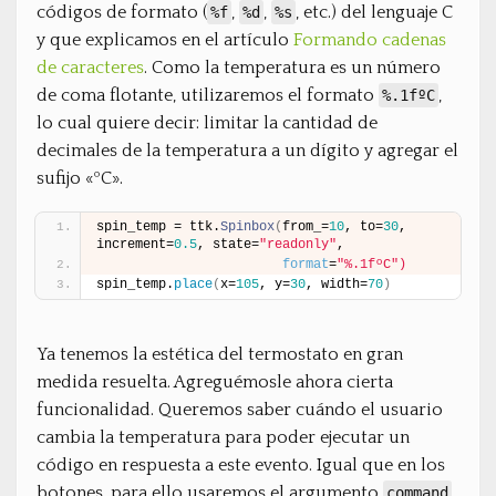
códigos de formato (
,
,
, etc.) del lenguaje C
%f
%d
%s
y que explicamos en el artículo
Formando cadenas
de caracteres
. Como la temperatura es un número
de coma flotante, utilizaremos el formato
,
%.1fºC
lo cual quiere decir: limitar la cantidad de
decimales de la temperatura a un dígito y agregar el
sufijo «ºC».
spin_temp = ttk.
Spinbox
(
from_=
10
, to=
30
, 
increment=
0.5
, state=
"readonly"
,
format
=
"%.1fºC"
)
spin_temp.
place
(
x=
105
, y=
30
, width=
70
)
Ya tenemos la estética del termostato en gran
medida resuelta. Agreguémosle ahora cierta
funcionalidad. Queremos saber cuándo el usuario
cambia la temperatura para poder ejecutar un
código en respuesta a este evento. Igual que en los
botones, para ello usaremos el argumento
,
command