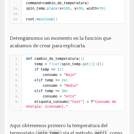
command=cambio_de_temperatura
)
spin_temp.
place
(
x=
105
, y=
30
, width=
70
)
root.
mainloop
(
)
Detengámonos un momento en la función que
acabamos de crear para explicarla.
def
 cambio_de_temperatura
(
)
:
    temp = 
float
(
spin_temp.
get
(
)
[
:2
]
)
if
 temp <= 
17
:
        consumo = 
"Bajo"
elif
 temp <= 
24
:
        consumo = 
"Medio"
elif
 temp <= 
30
:
        consumo = 
"Alto"
    etiqueta_consumo
[
"text"
]
 = f
"Consumo de 
energía: {consumo}."
Aquí obtenemos primero la temperatura del
termostato (
) vía el método
, como
spin_temp
get()