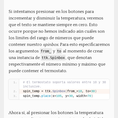
Si intentamos presionar en los botones para
incrementar y disminuir la temperatura, veremos
que el texto se mantiene siempre en cero. Esto
ocurre porque no hemos indicado aún cuáles son
los límites del rango de números que puede
contener nuestro
spinbox
. Para esto especificaremos
los argumentos
y
al momento de crear
from_
to
una instancia de
, que denotan
ttk.Spinbox
respectivamente el número mínimo y máximo que
puede contener el termostato.
# El termostato soporta valores entre 10 y 30 
inclusive.
spin_temp = ttk.
Spinbox
(
from_=
10
, to=
30
)
spin_temp.
place
(
x=
105
, y=
30
, width=
70
)
Ahora sí, al presionar los botones la temperatura