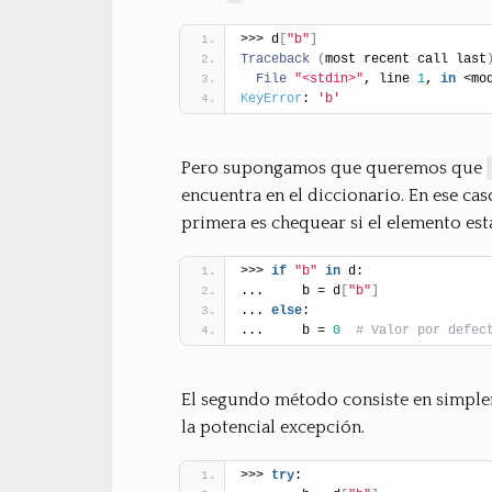
>>> d
[
"b"
]
Traceback
(
most recent call last
File
"<stdin>"
, line 
1
, 
in
 <mo
KeyError
: 
'b'
Pero supongamos que queremos que
encuentra en el diccionario. En ese ca
primera es chequear si el elemento est
>>> 
if
"b"
in
 d:
...     b = d
[
"b"
]
... 
else
:
...     b = 
0
# Valor por defec
El segundo método consiste en simplem
la potencial excepción.
>>> 
try
: