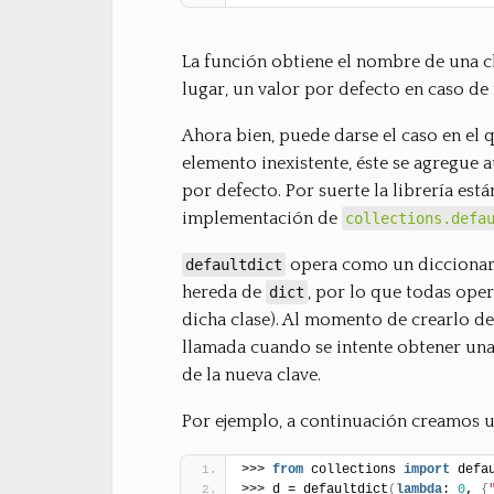
La función obtiene el nombre de una 
lugar, un valor por defecto en caso de
Ahora bien, puede darse el caso en el 
elemento inexistente, éste se agregue 
por defecto. Por suerte la librería est
implementación de
collections.defa
opera como un diccionari
defaultdict
hereda de
, por lo que todas ope
dict
dicha clase). Al momento de crearlo d
llamada cuando se intente obtener una c
de la nueva clave.
Por ejemplo, a continuación creamos un
>>> 
from
 collections 
import
 defa
>>> d = defaultdict
(
lambda
: 
0
, 
{