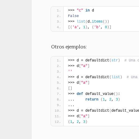
>>> 
"c"
in
 d
False
>>> 
list
(
d.
items
(
)
)
[
(
'a'
, 
1
)
, 
(
'b'
, 
0
)
]
Otros ejemplos:
>>> d = defaultdict
(
str
)
# Una 
>>> d
[
"a"
]
''
>>> d = defaultdict
(
list
)
# Una
>>> d
[
"a"
]
[
]
>>> 
def
 default_value
(
)
:
...     
return
(
1
, 
2
, 
3
)
...
>>> d = defaultdict
(
default_valu
>>> d
[
"a"
]
(
1
, 
2
, 
3
)