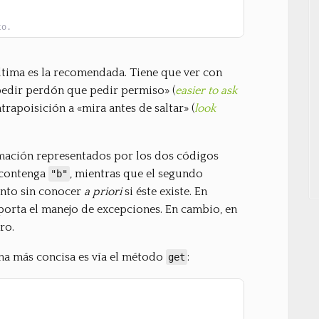
to.
ltima es la recomendada. Tiene que ver con
pedir perdón que pedir permiso» (
easier to ask
ntrapoisición a «mira antes de saltar» (
look
mación representados por los dos códigos
contenga
, mientras que el segundo
"b"
ento sin conocer
a priori
si éste existe. En
porta el manejo de excepciones. En cambio, en
ro.
ma más concisa es vía el método
:
get