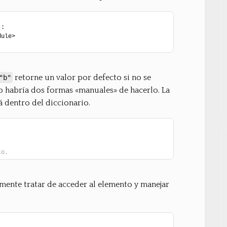
)
:
dule>
retorne un valor por defecto si no se
"b"
so habría dos formas «manuales» de hacerlo. La
á dentro del diccionario.
to.
ente tratar de acceder al elemento y manejar