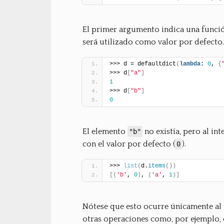
El primer argumento indica una funci
será utilizado como valor por defecto.
>>> d = defaultdict
(
lambda
: 
0
, 
{
>>> d
[
"a"
]
1
>>> d
[
"b"
]
0
El elemento
no existía, pero al in
"b"
con el valor por defecto (
).
0
>>> 
list
(
d.
items
(
)
)
[
(
'b'
, 
0
)
, 
(
'a'
, 
1
)
]
Nótese que esto ocurre únicamente al t
otras operaciones como, por ejemplo, c