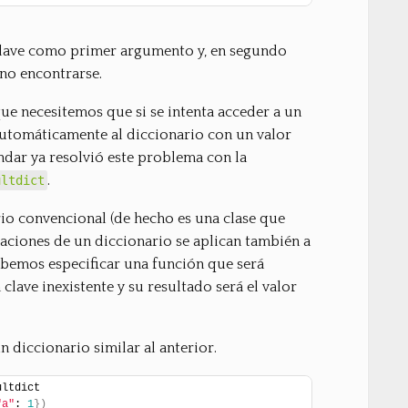
clave como primer argumento y, en segundo
 no encontrarse.
que necesitemos que si se intenta acceder a un
automáticamente al diccionario con un valor
ándar ya resolvió este problema con la
.
ultdict
o convencional (de hecho es una clase que
raciones de un diccionario se aplican también a
ebemos especificar una función que será
lave inexistente y su resultado será el valor
 diccionario similar al anterior.
ultdict
"a"
: 
1
}
)