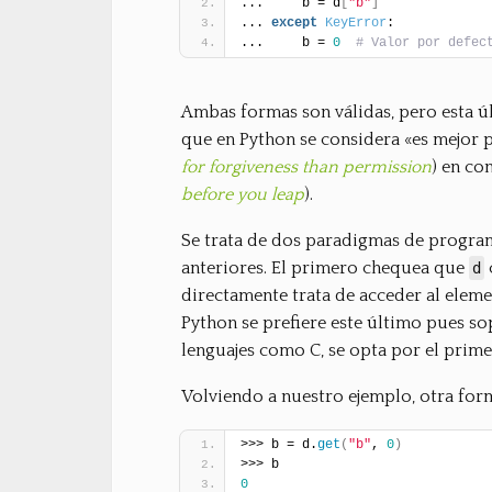
...     b = d
[
"b"
]
... 
except
KeyError
:
...     b = 
0
# Valor por defec
Ambas formas son válidas, pero esta ú
que en Python se considera «es mejor 
for forgiveness than permission
) en co
before you leap
).
Se trata de dos paradigmas de progra
anteriores. El primero chequea que
d
directamente trata de acceder al elem
Python se prefiere este último pues so
lenguajes como C, se opta por el prime
Volviendo a nuestro ejemplo, otra for
>>> b = d.
get
(
"b"
, 
0
)
>>> b
0