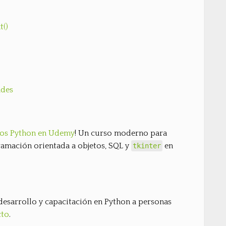
t()
ades
rsos Python en Udemy
! Un curso moderno para
amación orientada a objetos, SQL y
en
tkinter
desarrollo y capacitación en Python a personas
cto
.