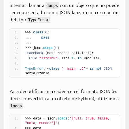
Intentar llamar a
con un objeto que no puede
dumps
ser representado como JSON lanzará una excepción
del tipo
.
TypeError
>>> 
class
C
:
...     
pass
...
>>> json.
dumps
(
C
)
Traceback
(
most recent call last
)
:
File
"<stdin>"
, line 
1
, 
in
 <module>
  ...
TypeError
: <
class
'__main__.C'
> 
is
not
JSON
serializable
Para decodificar una cadena en el formato JSON (es
decir, convertirla a un objeto de Python), utilizamos
.
loads
>>> data = json.
loads
(
'[null, true, false, 
"Hola, mundo!"]'
)
>>> data