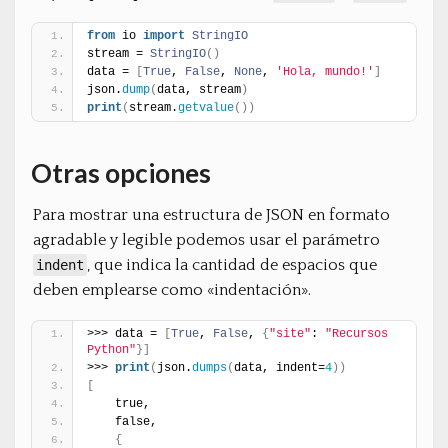
from
 io 
import
StringIO
stream = 
StringIO
(
)
data = 
[
True
, 
False
, 
None
, 
'Hola, mundo!'
]
json.
dump
(
data, stream
)
print
(
stream.
getvalue
(
)
)
Otras opciones
Para mostrar una estructura de JSON en formato
agradable y legible podemos usar el parámetro
, que indica la cantidad de espacios que
indent
deben emplearse como «indentación».
>>> data = 
[
True
, 
False
, 
{
"site"
: 
"Recursos 
Python"
}
]
>>> 
print
(
json.
dumps
(
data, indent=
4
)
)
[
    true,
    false,
{