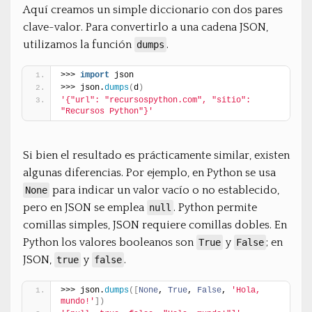
Aquí creamos un simple diccionario con dos pares
clave-valor. Para convertirlo a una cadena JSON,
utilizamos la función
.
dumps
>>> 
import
 json
>>> json.
dumps
(
d
)
'{"url": "recursospython.com", "sitio": 
"Recursos Python"}'
Si bien el resultado es prácticamente similar, existen
algunas diferencias. Por ejemplo, en Python se usa
para indicar un valor vacío o no establecido,
None
pero en JSON se emplea
. Python permite
null
comillas simples, JSON requiere comillas dobles. En
Python los valores booleanos son
y
; en
True
False
JSON,
y
.
true
false
>>> json.
dumps
(
[
None
, 
True
, 
False
, 
'Hola, 
mundo!'
]
)