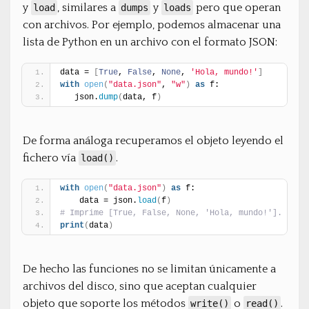
y
, similares a
y
pero que operan
load
dumps
loads
con archivos. Por ejemplo, podemos almacenar una
lista de Python en un archivo con el formato JSON:
data = 
[
True
, 
False
, 
None
, 
'Hola, mundo!'
]
with
open
(
"data.json"
, 
"w"
)
as
 f:
   json.
dump
(
data, f
)
De forma análoga recuperamos el objeto leyendo el
fichero vía
.
load()
with
open
(
"data.json"
)
as
 f:
    data = json.
load
(
f
)
# Imprime [True, False, None, 'Hola, mundo!'].
print
(
data
)
De hecho las funciones no se limitan únicamente a
archivos del disco, sino que aceptan cualquier
objeto que soporte los métodos
o
.
write()
read()