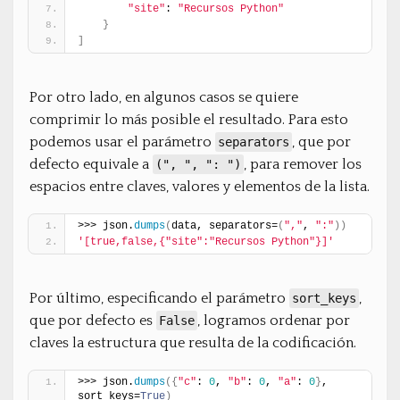
"site"
: 
"Recursos Python"
}
]
Por otro lado, en algunos casos se quiere
comprimir lo más posible el resultado. Para esto
podemos usar el parámetro
, que por
separators
defecto equivale a
, para remover los
(", ", ": ")
espacios entre claves, valores y elementos de la lista.
>>> json.
dumps
(
data, separators=
(
","
, 
":"
)
)
'[true,false,{"site":"Recursos Python"}]'
Por último, especificando el parámetro
,
sort_keys
que por defecto es
, logramos ordenar por
False
claves la estructura que resulta de la codificación.
>>> json.
dumps
(
{
"c"
: 
0
, 
"b"
: 
0
, 
"a"
: 
0
}
, 
sort_keys=
True
)