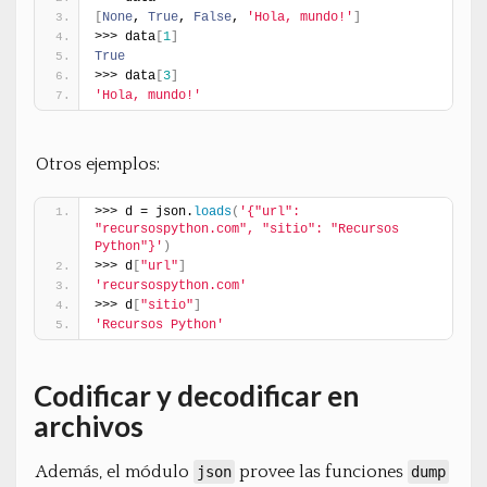
[
None
, 
True
, 
False
, 
'Hola, mundo!'
]
>>> data
[
1
]
True
>>> data
[
3
]
'Hola, mundo!'
Otros ejemplos:
>>> d = json.
loads
(
'{"url": 
"recursospython.com", "sitio": "Recursos 
Python"}'
)
>>> d
[
"url"
]
'recursospython.com'
>>> d
[
"sitio"
]
'Recursos Python'
Codificar y decodificar en
archivos
Además, el módulo
provee las funciones
json
dump