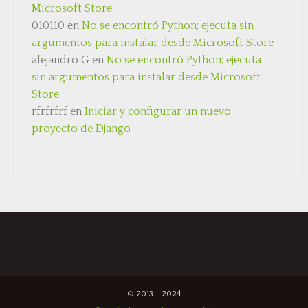
Microsoft Store
010110
en
No se encontró Python; ejecuta sin
argumentos para instalar desde Microsoft Store
alejandro G
en
No se encontró Python; ejecuta
sin argumentos para instalar desde Microsoft
Store
rfrfrfrf
en
Iniciar y configurar un nuevo
proyecto de Django
© 2013 - 2024