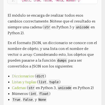
'[null, true, false, "Hola, mundo!"]'
El módulo se encarga de realizar todos esos
cambios correctamente. Nótese que el resultado es
siempre una cadena (
en Python 3 y
en
str
unicode
Python 2).
En el formato JSON, un diccionario se conoce con el
nombre de objeto, y una lista con el nombre de
vector o
array
. Considerando esto, los objetos que
pueden pasarse a la función
para ser
dumps
convertidos a JSON son los siguientes:
Diccionarios
(
)
dict
Listas y tuplas
(
,
)
list
tuple
Cadenas
(
en Python 3,
en Python 2)
str
unicode
Números (
,
)
int
float
,
, y
True
False
None