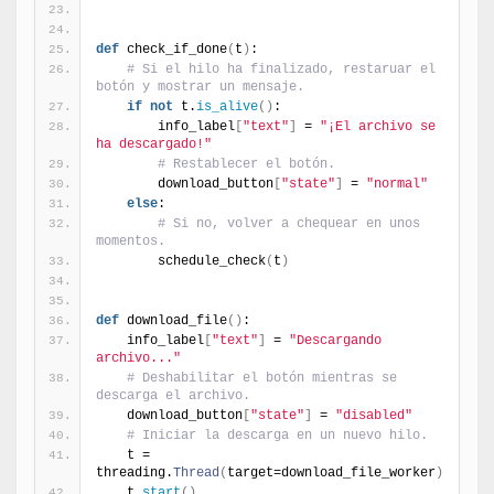
def
 check_if_done
(
t
)
:
# Si el hilo ha finalizado, restaruar el 
botón y mostrar un mensaje.
if
not
 t.
is_alive
(
)
:
        info_label
[
"text"
]
 = 
"¡El archivo se 
ha descargado!"
# Restablecer el botón.
        download_button
[
"state"
]
 = 
"normal"
else
:
# Si no, volver a chequear en unos 
momentos.
        schedule_check
(
t
)
def
 download_file
(
)
:
    info_label
[
"text"
]
 = 
"Descargando 
archivo..."
# Deshabilitar el botón mientras se 
descarga el archivo.
    download_button
[
"state"
]
 = 
"disabled"
# Iniciar la descarga en un nuevo hilo.
    t = 
threading.
Thread
(
target=download_file_worker
)
    t.
start
(
)