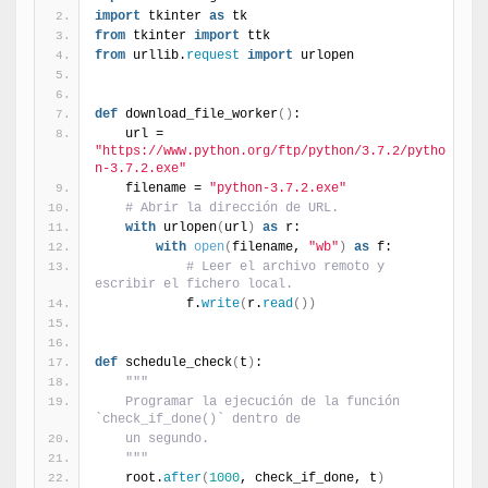
import
 tkinter 
as
 tk
from
 tkinter 
import
 ttk
from
 urllib.
request
import
 urlopen
def
 download_file_worker
(
)
:
    url = 
"https://www.python.org/ftp/python/3.7.2/pytho
n-3.7.2.exe"
    filename = 
"python-3.7.2.exe"
# Abrir la dirección de URL.
with
 urlopen
(
url
)
as
 r:
with
open
(
filename, 
"wb"
)
as
 f:
# Leer el archivo remoto y 
escribir el fichero local.
            f.
write
(
r.
read
(
)
)
def
 schedule_check
(
t
)
:
"""
    Programar la ejecución de la función 
`check_if_done()` dentro de 
    un segundo.
    """
    root.
after
(
1000
, check_if_done, t
)