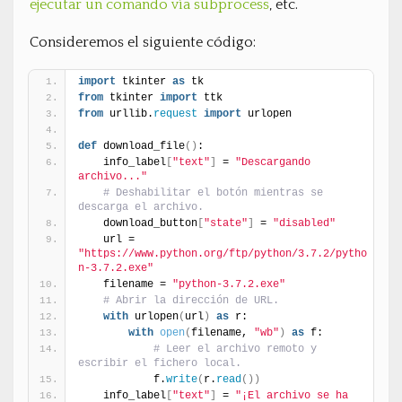
ejecutar un comando vía subprocess
, etc.
Consideremos el siguiente código:
import
 tkinter 
as
 tk
from
 tkinter 
import
 ttk
from
 urllib.
request
import
 urlopen
def
 download_file
(
)
:
    info_label
[
"text"
]
 = 
"Descargando 
archivo..."
# Deshabilitar el botón mientras se 
descarga el archivo.
    download_button
[
"state"
]
 = 
"disabled"
    url = 
"https://www.python.org/ftp/python/3.7.2/pytho
n-3.7.2.exe"
    filename = 
"python-3.7.2.exe"
# Abrir la dirección de URL.
with
 urlopen
(
url
)
as
 r:
with
open
(
filename, 
"wb"
)
as
 f:
# Leer el archivo remoto y 
escribir el fichero local.
            f.
write
(
r.
read
(
)
)
    info_label
[
"text"
]
 = 
"¡El archivo se ha 