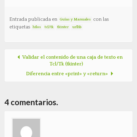
Entrada publicada en
con las
Guías y Manuales
etiquetas
hilos
tcl/tk
tkinter
urllib
Validar el contenido de una caja de texto en
Post navigation
Tcl/Tk (tkinter)
Diferencia entre «print» y «return»
4 comentarios.