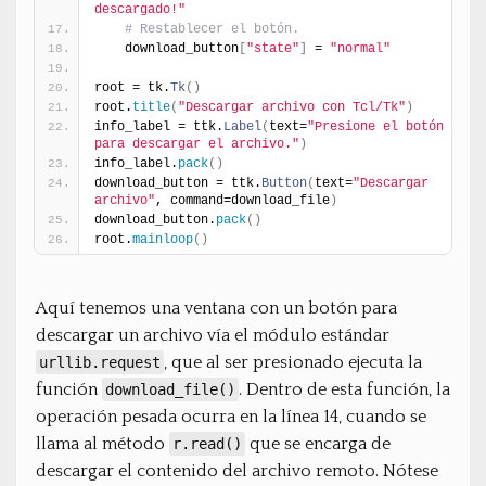
descargado!"
# Restablecer el botón.
    download_button
[
"state"
]
 = 
"normal"
root = tk.
Tk
(
)
root.
title
(
"Descargar archivo con Tcl/Tk"
)
info_label = ttk.
Label
(
text=
"Presione el botón 
para descargar el archivo."
)
info_label.
pack
(
)
download_button = ttk.
Button
(
text=
"Descargar 
archivo"
, command=download_file
)
download_button.
pack
(
)
root.
mainloop
(
)
Aquí tenemos una ventana con un botón para
descargar un archivo vía el módulo estándar
, que al ser presionado ejecuta la
urllib.request
función
. Dentro de esta función, la
download_file()
operación pesada ocurra en la línea 14, cuando se
llama al método
que se encarga de
r.read()
descargar el contenido del archivo remoto. Nótese