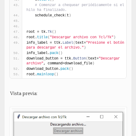
# Comenzar a chequear periódicamente si el 
hilo ha finalizado.
    schedule_check
(
t
)
root = tk.
Tk
(
)
root.
title
(
"Descargar archivo con Tcl/Tk"
)
info_label = ttk.
Label
(
text=
"Presione el botón 
para descargar el archivo."
)
info_label.
pack
(
)
download_button = ttk.
Button
(
text=
"Descargar 
archivo"
, command=download_file
)
download_button.
pack
(
)
root.
mainloop
(
)
Vista previa: