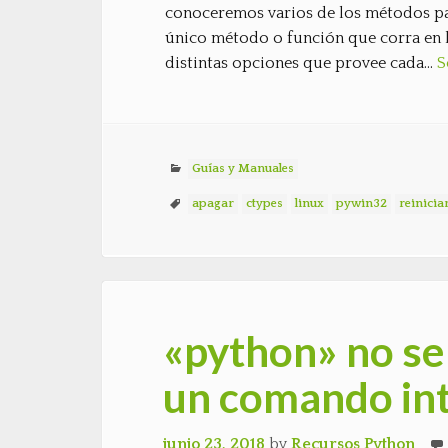
conoceremos varios de los métodos pa
único método o función que corra en l
distintas opciones que provee cada…
S
Guías y Manuales
apagar
ctypes
linux
pywin32
reinicia
«python» no s
un comando int
junio 23, 2018
by
Recursos Python