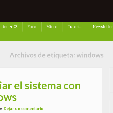
line 👨‍💻
Foro
Micro
Tutorial
Newsletter
Archivos de etiqueta:
windows
iar el sistema con
dows
Dejar un comentario