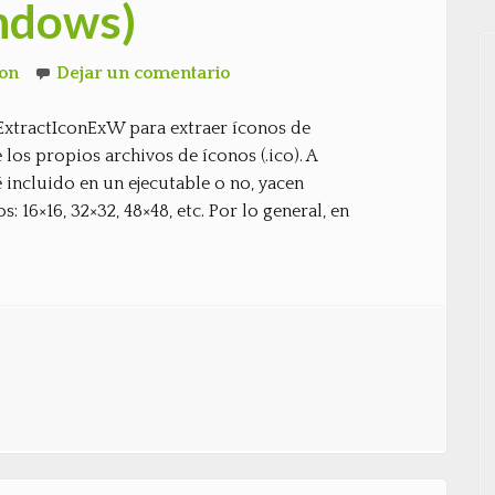
indows)
hon
Dejar un comentario
ExtractIconExW para extraer íconos de
 los propios archivos de íconos (.ico). A
 incluido en un ejecutable o no, yacen
 16×16, 32×32, 48×48, etc. Por lo general, en